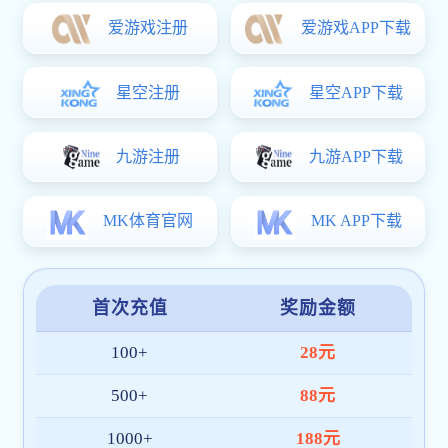
4. 信息使用目的
收集的信息将用于以下合法合规用途：
向您提供实时赛事数据、赛事直播、社区交流等服务
优化hth华体育app官网登录-hth华体育(中国)平台性能、提升
服务稳定性
处理用户反馈与技术问题
在获得授权的前提下发送个性化通知与提示
5. 第三方共享与委托处理
本应用不会主动将您的个人信息分享给非相关第三方。仅在以下
情况下进行合理使用：
为实现基础功能，与合规的服务提供商合作
在法律法规要求下配合监管提供必要信息